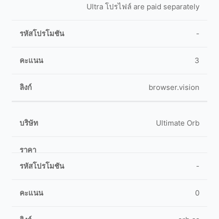
Ultra โปรไฟล์ are paid separately
-
3
browser.vision
Ultimate Orb
-
0