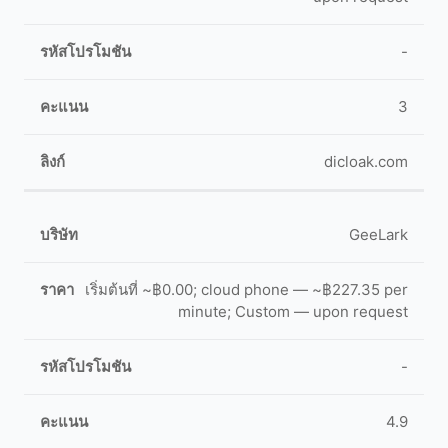
-
3
dicloak.com
GeeLark
เริ่มต้นที่ ~฿0.00; cloud phone — ~฿227.35 per
minute; Custom — upon request
-
4.9